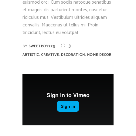
euismod orci. Cum sociis natoque penatibus
et magnis dis parturient montes, nascetur
ridiculus mus. Vestibulum ultricies aliquam
convallis. Maecenas ut tellus mi. Proin
tincidunt, lectus eu volutpat
3
BY
SWEETBOY225
,
,
,
ARTISTIC
CREATIVE
DECORATION
HOME DECOR