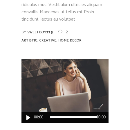
ridiculus mus. Vestibulum ultricies aliquam
convallis. Maecenas ut tellus mi. Proin
tincidunt, lectus eu volutpat
2
BY
SWEETBOY225
,
,
ARTISTIC
CREATIVE
HOME DECOR
Lecteur
00:00
00:00
audio