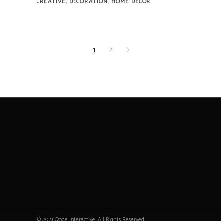
,
,
CREATIVE
DECORATION
HOME DECOR
1
2
© 2021 Qode Interactive, All Rights Reserved