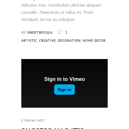
ridiculus mus. Vestibulum ultricies aliquam
convallis. Maecenas ut tellus mi. Proin
tincidunt, lectus eu volutpat
3
BY
SWEETBOY225
,
,
,
ARTISTIC
CREATIVE
DECORATION
HOME DECOR
2 février 2017