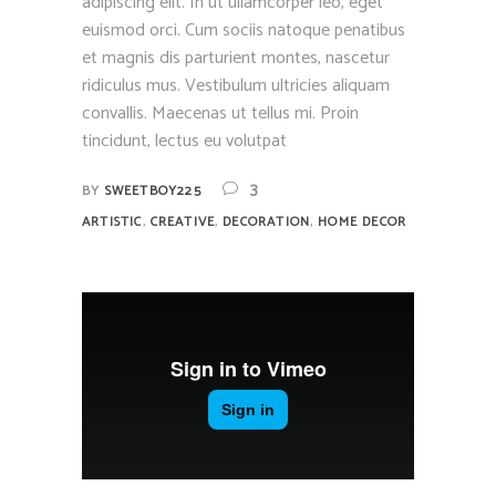
adipiscing elit. In ut ullamcorper leo, eget
euismod orci. Cum sociis natoque penatibus
et magnis dis parturient montes, nascetur
ridiculus mus. Vestibulum ultricies aliquam
convallis. Maecenas ut tellus mi. Proin
tincidunt, lectus eu volutpat
3
BY
SWEETBOY225
,
,
,
ARTISTIC
CREATIVE
DECORATION
HOME DECOR