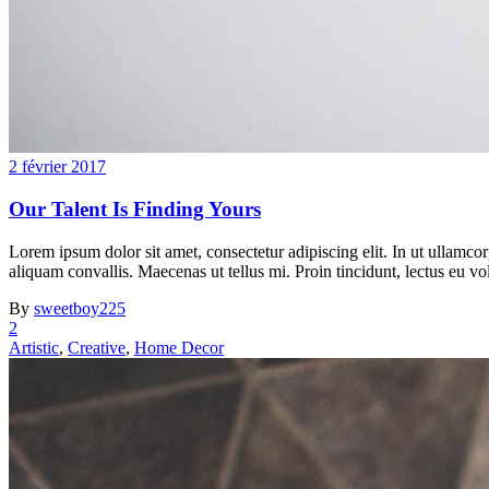
2 février 2017
Our Talent Is Finding Yours
Lorem ipsum dolor sit amet, consectetur adipiscing elit. In ut ullamco
aliquam convallis. Maecenas ut tellus mi. Proin tincidunt, lectus eu vo
By
sweetboy225
2
Artistic
,
Creative
,
Home Decor