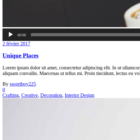
Lecteur
00:00
audio
2 février 2017
Unique Places
Lorem ipsum dolor sit amet, consectetur adipiscing elit. In ut ullamco
aliquam convallis. Maecenas ut tellus mi. Proin tincidunt, lectus eu vo
By
sweetboy225
0
Crafting
,
Creative
,
Decoration
,
Interior Design