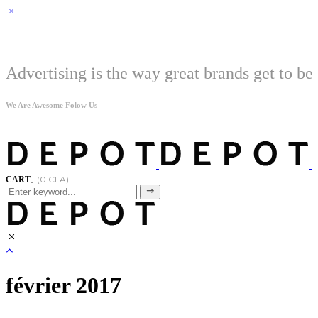
Welcome
Advertising is the way great brands get to be 
We Are Awesome Folow Us
(
0
CFA
)
CART
février 2017