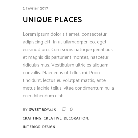
2 février 2017
UNIQUE PLACES
Lorem ipsum dolor sit amet, consectetur
adipiscing elit. In ut ullamcorper leo, eget
euismod orci. Cum sociis natoque penatibus
et magnis dis parturient montes, nascetur
ridiculus mus. Vestibulum ultricies aliquam
convallis. Maecenas ut tellus mi. Proin
tincidunt, lectus eu volutpat mattis, ante
metus lacinia tellus, vitae condimentum nulla
enim bibendum nibh.
0
BY
SWEETBOY225
,
,
,
CRAFTING
CREATIVE
DECORATION
INTERIOR DESIGN