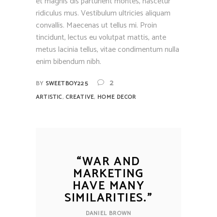
et magnis dis parturient montes, nascetur
ridiculus mus. Vestibulum ultricies aliquam
convallis. Maecenas ut tellus mi. Proin
tincidunt, lectus eu volutpat mattis, ante
metus lacinia tellus, vitae condimentum nulla
enim bibendum nibh.
2
BY
SWEETBOY225
,
,
ARTISTIC
CREATIVE
HOME DECOR
“
WAR AND
MARKETING
HAVE MANY
SIMILARITIES.
”
DANIEL BROWN