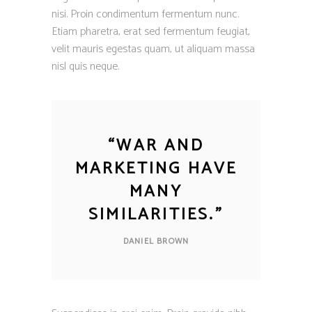
nisi. Proin condimentum fermentum nunc.
Etiam pharetra, erat sed fermentum feugiat,
velit mauris egestas quam, ut aliquam massa
nisl quis neque.
“
WAR AND
MARKETING HAVE
MANY
SIMILARITIES.
”
DANIEL BROWN