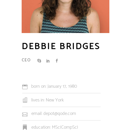
DEBBIE BRIDGES
CEO
born on: January 17, 1980
lives in: New York
email: depot@qode.com
education: MSc(CompSc)