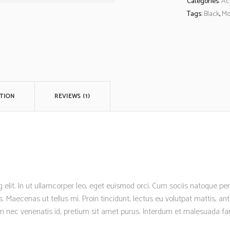
Categories:
Ac
Tags:
Black
,
Mo
TION
REVIEWS (1)
 elit. In ut ullamcorper leo, eget euismod orci. Cum sociis natoque p
s. Maecenas ut tellus mi. Proin tincidunt, lectus eu volutpat mattis, a
um nec venenatis id, pretium sit amet purus. Interdum et malesuada f