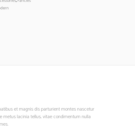
cessories
,
Fancies
dern
enatibus et magnis dis parturient montes nascetur
nte metus lacinia tellus, vitae condimentum nulla
ames.