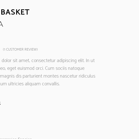
 BASKET
A
(
1
CUSTOMER REVIEW)
Rated
1
olor sit amet, consectetur adipiscing elit. In ut
d
leo, eget euismod orci. Cum sociis natoque
omer
 magnis dis parturient montes nascetur ridiculus
ng
um ultricies aliquam convallis.
k