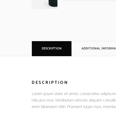
DESCRIPTION
ADDITIONAL INFORMA
DESCRIPTION
Lorem ipsum dolor sit amet, consectetur adipiscing
ridiculus mus. Vestibulum ultricies aliquam convalli
enim bibendum nibh. Praesent turpis risus, interd