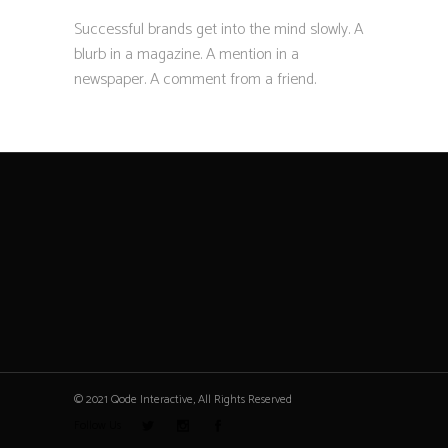
Successful brands get into the mind slowly. A
blurb in a magazine. A mention in a
newspaper. A comment from a friend.
© 2021 Qode Interactive, All Rights Reserved
Follow Us